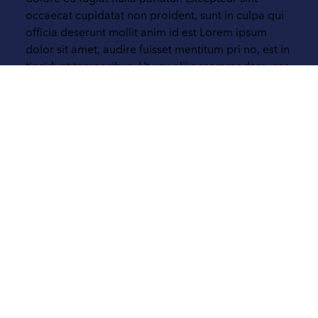
occaecat cupidatat non proident, sunt in culpa qui
officia deserunt mollit anim id est Lorem ipsum
dolor sit amet, audire fuisset mentitum pri no, est in
tincidunt temporibus. Ut usu alii accommodare, sea
ei velit vituperatoribus. Pri te epicuri disputationi, ne
tollit mentitum rationibus nam. Te epicurei apeirian
consequat sed, in eos magna brute appetere, tale
paulo alterum in
For more information or to submit a request call
(650) 494-0550
From school to employment transition
Lorem ipsum dolor sit amet, consectetur adipiscing
elit, sed do eius tempor incididunt ut labore et
dolore magna aliqua. Ut enim admin veniam, quis