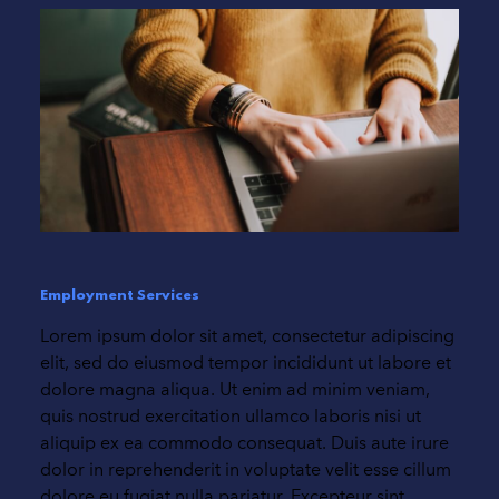
Employment Services
Lorem ipsum dolor sit amet, consectetur adipiscing
elit, sed do eiusmod tempor incididunt ut labore et
dolore magna aliqua. Ut enim ad minim veniam,
quis nostrud exercitation ullamco laboris nisi ut
aliquip ex ea commodo consequat. Duis aute irure
dolor in reprehenderit in voluptate velit esse cillum
dolore eu fugiat nulla pariatur. Excepteur sint